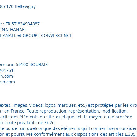
 85 170 Bellevigny
 : FR 57 834934887
IER NATHANAEL
 NATHANAEL et GROUPE CONVERGENCE
llermann 59100 ROUBAIX
9701761
upport@ovh.com
.ovh.com
textes, images, vidéos, logos, marques, etc.) est protégée par les dro
ur en France. Toute reproduction, représentation, modification,
partie des éléments du site, quel que soit le moyen ou le procédé
ion écrite préalable de Sn2o.
site ou de l’un quelconque des éléments qu’il contient sera considé
on et poursuivie conformément aux dispositions des articles L.335